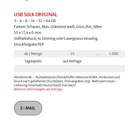
USB Stick ORIGINAL
2 - 4 - 8 - 16 - 32 - 64 GB
Farben: Schwarz, Blau, Glänzend weiß, Grün, Rot, Silber
55 x 17,4 x 6 mm
Vollfarbdruck, 4c Doming oder Lasergravur einseitig
Druckfreigabe PDF
ab / Menge
25
...
1.000
Tagespreis
auf Anfrage
Abnahme ab ... Komplettpreis/Stück/EURO inklusive GEMA, Vorkosten und
Druck nach gelieferten Druckdaten. Preisangaben zzgl. Mehrwertsteuer -
Lieferung innerhalb Deutschland: frei Haus!
Weitere Liefermengen auf Anfrage.
E-MAIL