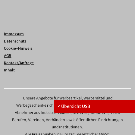
Impressum
Datenschutz
Cookie-Hinweis
AGB
Kontakt/Anfrage
Inhalt
Unsere Angebote für Werbeartikel, Werbemittel und
Werbegeschenke richten sich ausschließlich an gewerbliche
< Übersicht USB
Abnehmer aus Industrie, Handel, Gewerbe, Handwerk, Freien
Berufen, Vereinen, Verbänden sowie öffentlichen Einrichtungen
und Institutionen.
Alle Preisangaben in Euro zzgl. gesetzlicher MwSt.