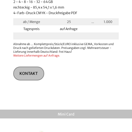
2 - 4 - 8 - 16 - 32 - 64 GB
rechteckig - 85,4 x 54,1 x 1,6 mm
4-Farb-Druck CMYK - Druckfreigabe PDF
ab / Menge
25
...
1.000
Tagespreis
auf Anfrage
Abnahme ab ... Komplettpreis/Stück/EURO inklusive GEMA, Vorkosten und
Druck nach gelieferten Druckdaten. Preisangaben zzgl. Mehrwertsteuer -
Lieferung innerhalb Deutschland: frei Haus!
Weitere Liefermengen auf Anfrage.
KONTAKT
Mini Card