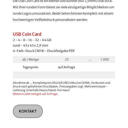
Die USB Coin Card ist ein kleiner und dünner (nur 2,9mm) USB Stick.
Mit ihrer runden Form bietet sie viele einzigartige Möglichkeiten um
runde Logos umzusetzen. Beide Seiten können komplett mit einem
hochwertigen Vollfarbdruck personalisiert werden
USB Coin Card
2 - 4 - 8 - 16 - 32 - 64 GB
rund - 43 x 43 x 2,9 mm
4-Farb-Druck CMYK - Druckfreigabe PDF
ab / Menge
25
...
1.000
Tagespreis
auf Anfrage
Abnahme ab ... Komplettpreis/Stück/EURO inklusive GEMA, Vorkosten und
Druck nach gelieferten Druckdaten. Preisangaben zzgl. Mehrwertsteuer -
Lieferung innerhalb Deutschland: frei Haus!
Weitere Liefermengen auf Anfrage.
KONTAKT