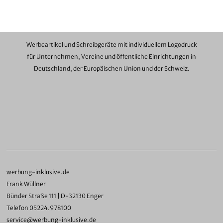
Werbeartikel und Schreibgeräte mit individuellem Logodruck
für Unternehmen, Vereine und öffentliche Einrichtungen in
Deutschland, der Europäischen Union und der Schweiz.
werbung-inklusive.de
Frank Wüllner
Bünder Straße 111 | D-32130 Enger
Telefon 05224.978100
service@werbung-inklusive.de