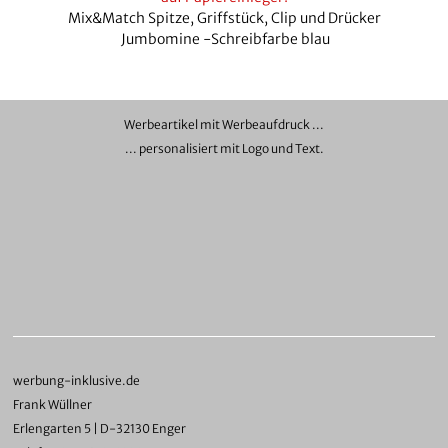
Mix&Match Spitze, Griffstück, Clip und Drücker
Jumbomine -Schreibfarbe blau
Werbeartikel mit Werbeaufdruck ...
... personalisiert mit Logo und Text.
werbung-inklusive.de
Frank Wüllner
Erlengarten 5 | D-32130 Enger